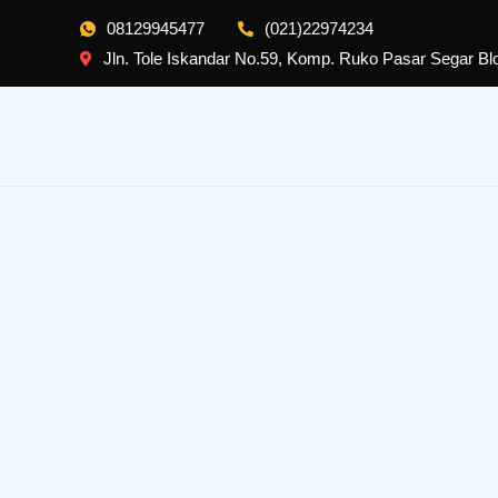
08129945477
(021)22974234
Jln. Tole Iskandar No.59, Komp. Ruko Pasar Segar B