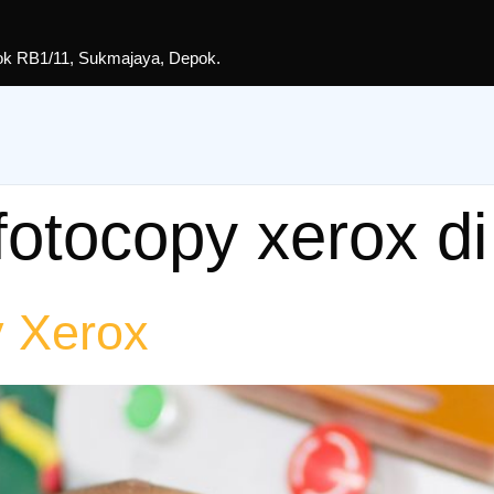
lok RB1/11, Sukmajaya, Depok.
fotocopy xerox d
y Xerox