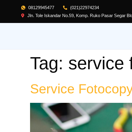
08129945477
(021)22974234
Jln. Tole Iskandar No.59, Komp. Ruko Pasar Segar B
Tag:
service 
Service Fotocop