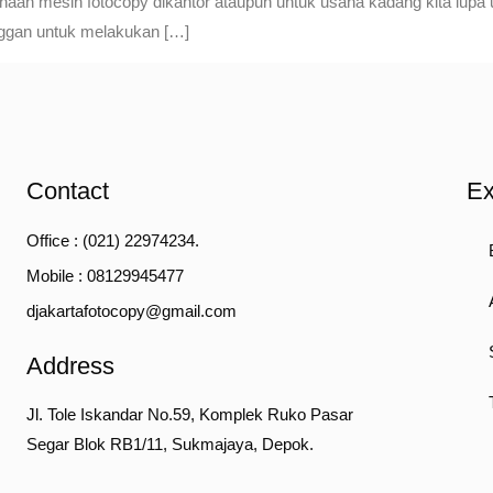
naan mesin fotocopy dikantor ataupun untuk usaha kadang kita lupa
enggan untuk melakukan […]
Contact
Ex
Office : (021) 22974234.
Mobile : 08129945477
djakartafotocopy@gmail.com
Address
Jl. Tole Iskandar No.59, Komplek Ruko Pasar
Segar Blok RB1/11, Sukmajaya, Depok.