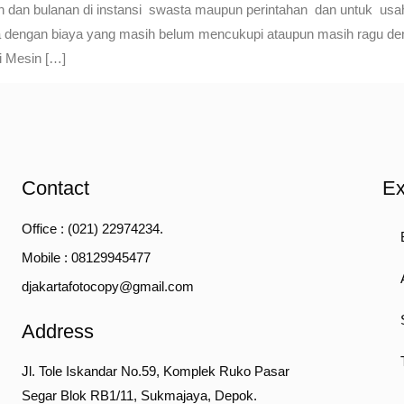
an dan bulanan di instansi swasta maupun perintahan dan untuk us
dala dengan biaya yang masih belum mencukupi ataupun masih ragu d
i Mesin […]
Contact
Ex
Office : (021) 22974234.
Mobile : 08129945477
djakartafotocopy@gmail.com
Address
Jl. Tole Iskandar No.59, Komplek Ruko Pasar
Segar Blok RB1/11, Sukmajaya, Depok.