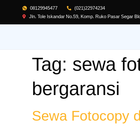
08129945477
(021)22974234
Jln. Tole Iskandar No.59, Komp. Ruko Pasar Segar B
Tag:
sewa fot
bergaransi
Sewa Fotocopy di