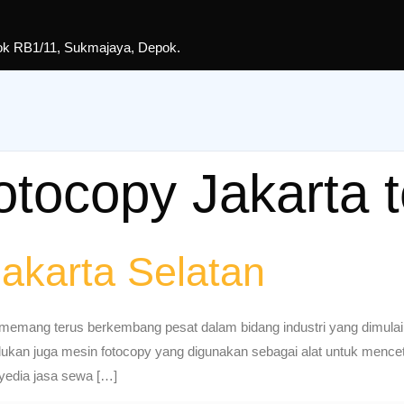
lok RB1/11, Sukmajaya, Depok.
tocopy Jakarta t
akarta Selatan
ni memang terus berkembang pesat dalam bidang industri yang dimu
rlukan juga mesin fotocopy yang digunakan sebagai alat untuk menc
yedia jasa sewa […]