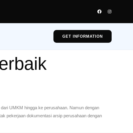
GET INFORMATION
erbaik
lai dari UMKM hingga ke perusahaan. Namun dengan
etak pekerjaan dokumentasi arsip perusahaan dengan