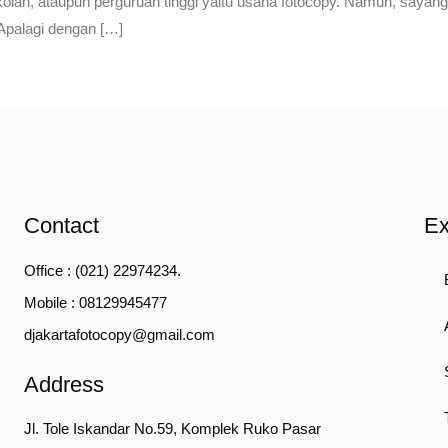
olah, ataupun perguruan tinggi yaitu usaha fotocopy. Namun, sayan
 Apalagi dengan […]
Contact
Ex
Office : (021) 22974234.
Mobile : 08129945477
djakartafotocopy@gmail.com
Address
Jl. Tole Iskandar No.59, Komplek Ruko Pasar