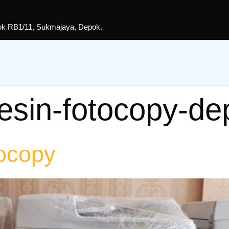
lok RB1/11, Sukmajaya, Depok.
sin-fotocopy-de
ocopy