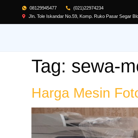
08129945477
(021)22974234
Jln. Tole Iskandar No.59, Komp. Ruko Pasar Segar B
Tag:
sewa-me
Harga Mesin Fot