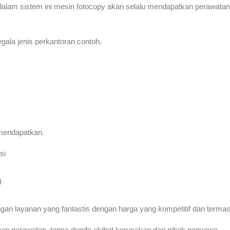
dalam sistem ini mesin fotocopy akan selalu mendapatkan perawatan
gala jenis perkantoran contoh.
 mendapatkan.
si
)
 layanan yang fantastis dengan harga yang kompetitif dan termasuk
an perawatan, tanpa denda akibat kerusakan dari pihak penyewa