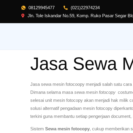
08129945477
(021)22974234
Jln. Tole Iskandar No.59, Komp. Ruko Pasar Segar B
Jasa Sewa M
Jasa sewa mesin fotocoopy menjadi salah satu cara 
Dimana selama masa
sewa mesin fotocopy
costumer
selesai unit mesin fotocopy akan menjadi hak milik
solusi alternatif pengadaan mesin fotocopy diperkanto
terkini guna membantu setiap pengerjaan document, 
Sistem
Sewa mesin fotocopy
, cukup memberikan s