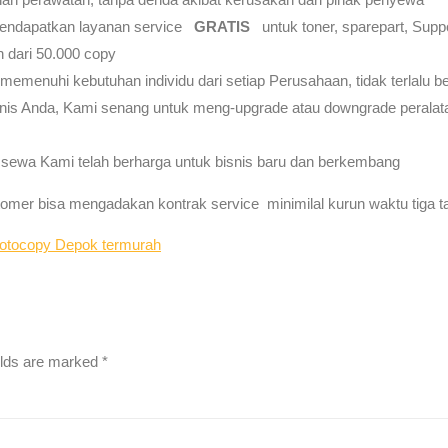
ndapatkan layanan service
GRATIS
untuk toner, sparepart, Suppor
 dari 50.000 copy
menuhi kebutuhan individu dari setiap Perusahaan, tidak terlalu besa
nis Anda, Kami senang untuk meng-upgrade atau downgrade peralata
n sewa Kami telah berharga untuk bisnis baru dan berkembang
tomer bisa mengadakan kontrak service minimilal kurun waktu tiga t
otocopy Depok termurah
elds are marked
*